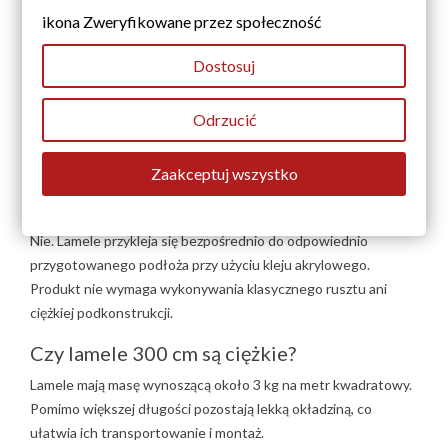
Czy lamel elewacyjny 300 cm można
ikona Zweryfikowane przez społeczność
skrócić?
Dostosuj
Tak. Lamel można dociąć do wysokości konkretnej powierzchni.
Zgodnie z informacjami producenta materiał można ciąć przy
Odrzucić
użyciu noża technicznego. Przed wykonaniem docinki warto
dokładnie sprawdzić wymiar w kilku miejscach.
Zaakceptuj wszystko
Czy lamele 300 cm trzeba montować na
ruszcie?
Nie. Lamele przykleja się bezpośrednio do odpowiednio
przygotowanego podłoża przy użyciu kleju akrylowego.
Produkt nie wymaga wykonywania klasycznego rusztu ani
ciężkiej podkonstrukcji.
Czy lamele 300 cm są ciężkie?
Lamele mają masę wynoszącą około 3 kg na metr kwadratowy.
Pomimo większej długości pozostają lekką okładziną, co
ułatwia ich transportowanie i montaż.