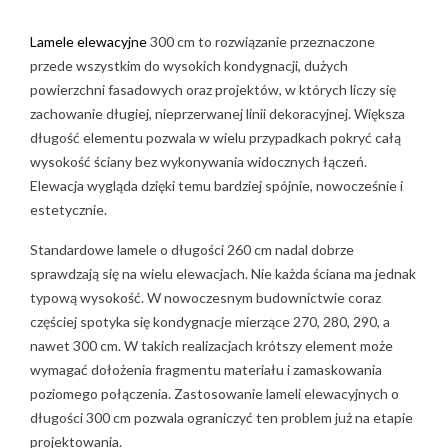
4. Jakie zalety mają lamele elewacyjne 300 cm?
4.1. Mniejsza liczba widocznych łączeń
Lamele elewacyjne
300 cm to rozwiązanie przeznaczone
4.2. Spójny efekt pionowych linii
przede wszystkim do wysokich kondygnacji, dużych
4.3. Większa swoboda projektowania
powierzchni fasadowych oraz projektów, w których liczy się
4.4. Mniej prac przy maskowaniu połączeń
zachowanie długiej, nieprzerwanej linii dekoracyjnej. Większa
4.5. Lekka konstrukcja
długość elementu pozwala w wielu przypadkach pokryć całą
5. Czy lamele elewacyjne 300 cm są trudniejsze w
wysokość ściany bez wykonywania widocznych łączeń.
montażu?
Elewacja wygląda dzięki temu bardziej spójnie, nowocześnie i
6. Jak zamontować lamele elewacyjne 300 cm?
estetycznie.
7. Jak przygotować podłoże pod lamele elewacyjne?
Standardowe lamele o długości 260 cm nadal dobrze
8. Jak obliczyć liczbę lameli potrzebnych na elewację?
sprawdzają się na wielu elewacjach. Nie każda ściana ma jednak
9. Czy lamele 300 cm zawsze ograniczają ilość odpadów?
typową wysokość. W nowoczesnym budownictwie coraz
10. Jak transportować i przechowywać lamele długości
częściej spotyka się kondygnacje mierzące 270, 280, 290, a
300 cm?
nawet 300 cm. W takich realizacjach krótszy element może
11. W jakich kolorach dostępne są lamele elewacyjne 300
wymagać dołożenia fragmentu materiału i zamaskowania
cm?
poziomego połączenia. Zastosowanie lameli elewacyjnych o
11.1. Odcienie drewnopodobne
długości 300 cm pozwala ograniczyć ten problem już na etapie
11.2. Grafit i ciemne warianty
projektowania.
11.3. Jasne i piaskowe odcienie