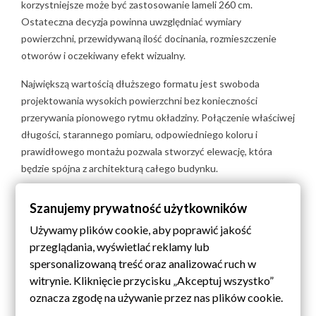
korzystniejsze może być zastosowanie lameli 260 cm.
Ostateczna decyzja powinna uwzględniać wymiary
powierzchni, przewidywaną ilość docinania, rozmieszczenie
otworów i oczekiwany efekt wizualny.
Największą wartością dłuższego formatu jest swoboda
projektowania wysokich powierzchni bez konieczności
przerywania pionowego rytmu okładziny. Połączenie właściwej
długości, starannego pomiaru, odpowiedniego koloru i
prawidłowego montażu pozwala stworzyć elewację, która
będzie spójna z architekturą całego budynku.
Planujesz zastosowanie lameli na swojej elewacji?
Szanujemy prywatność użytkowników
Sprawdź dostępne warianty o długości 300 cm, porównaj
Używamy plików cookie, aby poprawić jakość
kolory i dobierz format najlepiej dopasowany do wysokości
przeglądania, wyświetlać reklamy lub
ściany.
spersonalizowaną treść oraz analizować ruch w
witrynie. Kliknięcie przycisku „Akceptuj wszystko”
Najczęściej zadawane pytania o lamele
oznacza zgodę na używanie przez nas plików cookie.
elewacyjne 300 cm