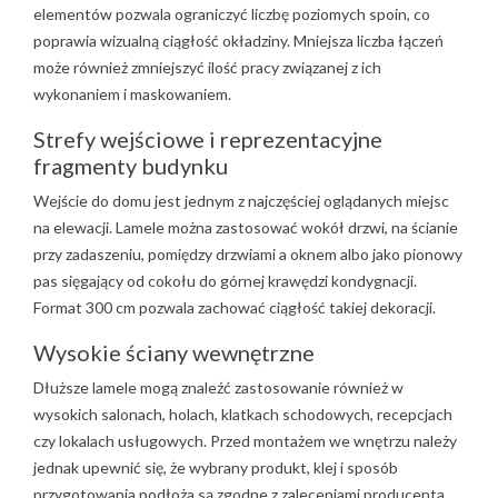
elementów pozwala ograniczyć liczbę poziomych spoin, co
poprawia wizualną ciągłość okładziny. Mniejsza liczba łączeń
może również zmniejszyć ilość pracy związanej z ich
wykonaniem i maskowaniem.
Strefy wejściowe i reprezentacyjne
fragmenty budynku
Wejście do domu jest jednym z najczęściej oglądanych miejsc
na elewacji. Lamele można zastosować wokół drzwi, na ścianie
przy zadaszeniu, pomiędzy drzwiami a oknem albo jako pionowy
pas sięgający od cokołu do górnej krawędzi kondygnacji.
Format 300 cm pozwala zachować ciągłość takiej dekoracji.
Wysokie ściany wewnętrzne
Dłuższe lamele mogą znaleźć zastosowanie również w
wysokich salonach, holach, klatkach schodowych, recepcjach
czy lokalach usługowych. Przed montażem we wnętrzu należy
jednak upewnić się, że wybrany produkt, klej i sposób
przygotowania podłoża są zgodne z zaleceniami producenta.