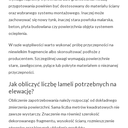
przygotowania powinien być dostosowany do materiału ściany
oraz wybranego systemu montażowego. Inaczej może
zachowywać się nowy tynk, inaczej stara powłoka malarska,
beton, płyta budowlana czy powierzchnia objęta systemem
ocieplenia.
W razie wątpliwości warto wykonać próbę przyczepności na
niewielkim fragmencie albo skonsultować podłoże z
producentem. Szczególnej uwagi wymagają powierzchnie
stare, zawilgocone, pylące lub pokryte materiałem o nieznanej
przyczepności.
Jak obliczyć liczbę lameli potrzebnych na
elewację?
Obliczenie zapotrzebowania należy rozpocząć od dokładnego
zmierzenia powierzchni. Sama liczba metrów kwadratowych nie
zawsze wystarczy. Znaczenie ma również szerokość
dekorowanego fragmentu, wysokość ściany, rozmieszczenie
otworów oraz kierunek układania produktu.