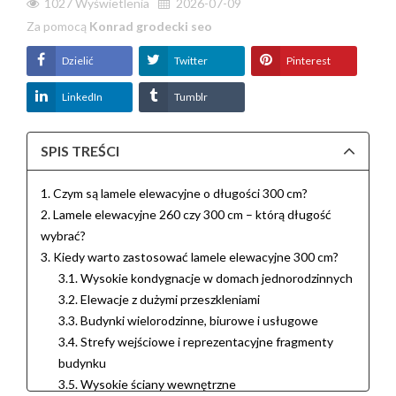
1027
Wyświetlenia
2026-07-09
Za pomocą
Konrad grodecki seo
Dzielić
Twitter
Pinterest
LinkedIn
Tumblr
SPIS TREŚCI
1. Czym są lamele elewacyjne o długości 300 cm?
2. Lamele elewacyjne 260 czy 300 cm – którą długość
wybrać?
3. Kiedy warto zastosować lamele elewacyjne 300 cm?
3.1. Wysokie kondygnacje w domach jednorodzinnych
3.2. Elewacje z dużymi przeszkleniami
3.3. Budynki wielorodzinne, biurowe i usługowe
3.4. Strefy wejściowe i reprezentacyjne fragmenty
budynku
3.5. Wysokie ściany wewnętrzne