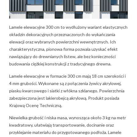
16. Najczęściej zadawane pytania o lamele elewacyjne
300 cm
16.1. Czy lamel elewacyjny 300 cm można skrócić?
16.2. Czy lamele 300 cm trzeba montować na ruszcie?
Lamele elewacyjne 300 cm to wydłużony wariant elastycznych
16.3. Czy lamele 300 cm są ciężkie?
okładzin dekoracyjnych przeznaczonych do wykańczania
16.4. Czy jedną lamelę 300 cm może zamontować
elewacji oraz wybranych powierzchni wewnętrznych. Ich
jedna osoba?
charakterystyczna, pionowa forma pozwala uzyskać efekt
16.5. Co wybrać: lamele 260 czy 300 cm?
nawiązujący do drewnianych listew, ale bez konieczności
16.6. Czy lamele elewacyjne 300 cm nadają się do
budowania ciężkiej konstrukcji z tradycyjnego drewna.
wysokich wnętrz?
16.7. Jak dobrać kolor lameli do elewacji?
Lamele elewacyjne w formacie 300 cm mają 18 cm szerokości i
16.8. Czy format 300 cm jest dostępny w wielu
4 mm grubości. Wykonane są z połączenia żywicy akrylowej,
kolorach?
piasku kwarcowego i siatki z włókna szklanego. Powierzchnia
16.9. Czy dłuższe lamele zmniejszają liczbę odpadów?
zabezpieczona jest lakierobejcą akrylową. Produkt posiada
16.10. Czy lamele 300 cm można zastosować tylko na
Krajową Ocenę Techniczną.
części elewacji?
Niewielka grubość i niska masa, wynosząca około 3 kg na metr
17. Co warto zapamiętać
kwadratowy, ułatwiają transportowanie, docinanie oraz
przyklejanie materiału do przygotowanego podłoża. Lamele