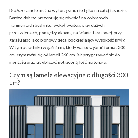
12. Do jakich stylów architektonicznych pasują długie
Dłuższe lamele można wykorzystać nie tylko na całej fasadzie.
lamele?
Bardzo dobrze prezentują się również na wybranych
12.1. Dom nowoczesny
fragmentach budynku: wokół wejścia, przy dużych
12.2. Nowoczesna stodoła
przeszkleniach, pomiędzy oknami, na ścianie tarasowej, przy
12.3. Minimalistyczna elewacja
garażu albo jako pionowy detal podkreślający wysokość bryły.
12.4. Modernizacja starszego budynku
W tym poradniku wyjaśniamy, kiedy warto wybrać format 300
13. Gdzie najlepiej umieścić lamele elewacyjne?
cm, czym różni się od lameli 260 cm, jak przygotować się do
14. Jakich błędów unikać przy wyborze i montażu lameli
montażu oraz jak obliczyć potrzebną ilość materiału.
300 cm?
14.1. Brak dokładnego pomiaru
Czym są lamele elewacyjne o długości 300
14.2. Wybór długości bez porównania zużycia
cm?
14.3. Brak zaplanowania transportu
14.4. Montaż bez wyznaczenia pionu
14.5. Klejenie na nieprzygotowanym podłożu
14.6. Przypadkowe rozmieszczenie wzorów i odcieni
14.7. Brak zapasu materiału
15. Czy warto wybrać lamele elewacyjne o długości 300
cm?