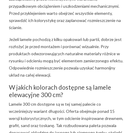
przypadkowym obciążeniem i uszkodzeniami mechanicznymi.
Przed przyklejeniem warto obejrzeć wszystkie elementy,
sprawdzić ich kolorystykę oraz zaplanować rozmieszczenie na
ścianie.
Jeżeli lamele pochodzą z kilku opakowań lub partii, dobrze jest
rozłożyć je przed montażem i porównać wizualnie. Przy
produktach odwzorowujących naturalne materiały różnice w
rysunku i odcieniu mogą być elementem zamierzonego efektu.
Odpowiednie rozmieszczenie pozwala uzyskać harmonijny
układ na całej elewacji.
W jakich kolorach dostępne są lamele
elewacyjne 300 cm?
Lamele 300 cm dostępne są w tej samej palecie co
wcześniejszy wariant długości. Oferta obejmuje ponad 15
wersji kolorystycznych, w tym odcienie inspirowane drewnem,
grafit, sand oraz toskanę. Tak rozbudowana paleta pozwala
dopasować okładzinę do jasnego lub ciemnego tynku, stolarki