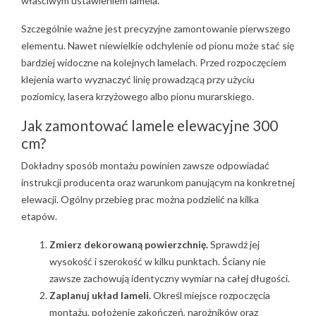
właściwym ustawieniem lamela.
Szczególnie ważne jest precyzyjne zamontowanie pierwszego
elementu. Nawet niewielkie odchylenie od pionu może stać się
bardziej widoczne na kolejnych lamelach. Przed rozpoczęciem
klejenia warto wyznaczyć linię prowadzącą przy użyciu
poziomicy, lasera krzyżowego albo pionu murarskiego.
Jak zamontować lamele elewacyjne 300
cm?
Dokładny sposób montażu powinien zawsze odpowiadać
instrukcji producenta oraz warunkom panującym na konkretnej
elewacji. Ogólny przebieg prac można podzielić na kilka
etapów.
Zmierz dekorowaną powierzchnię.
Sprawdź jej
wysokość i szerokość w kilku punktach. Ściany nie
zawsze zachowują identyczny wymiar na całej długości.
Zaplanuj układ lameli.
Określ miejsce rozpoczęcia
montażu, położenie zakończeń, narożników oraz