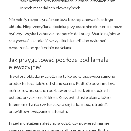
zakończenie przy narożnikach, oknach, drzwiach oraz
innych materiałach elewacyjnych.
Nie należy rozpoczynać montażu bez zaplanowania całego
układu. Nieprzemyślana docinka przy ostatnim elemencie może
być zbyt wąska i zaburzać proporcje dekoracji. Warto najpierw
rozrysować szerokość wszystkich lameli albo wykonać
oznaczenia bezpośrednio na ścianie.
Jak przygotować podłoże pod lamele
elewacyjne?
Trwałość okładziny zależy nie tylko od właściwości samego
produktu, lecz także od stanu ściany. Podłoże powinno być
nośne, równe, suche i pozbawione zabrudzeń mogących
osłabić przyczepność kleju. Kurz, pył, tłuste plamy, luźne
fragmenty tynku czy łuszcząca się farba mogą utrudnić
prawidłowe związanie materiału.
Przed montażem należy sprawdzić, czy powierzchnia nie
wymaga naprawy, wyrównania albo gruntowania. Rodzaj