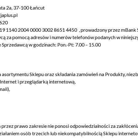
ta 2a, 37-100 Łańcut
aplus.pl
 620
19 1140 2004 0000 3002 8651 4450 , prowadzony przez mBank 
wcą za pomocą adresów i numerów telefonów podanych w niniejsz
ze Sprzedawcą w godzinach: Pon.-Pt: 7.00 – 15.00
a asortymentu Sklepu oraz składania zamówień na Produkty, niezb
nternet i przeglądarką internetową,
ail),
przez prawo zakresie nie ponosi odpowiedzialności za zakłócen
łaniem osób trzecich lub niekompatybilnością Sklepu internetow