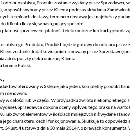
niż odbiór osobisty, Produkt zostanie wysłany przez Sprzedawcę w
u), w sposób wybrany przez Klienta podczas składania Zamówienia
ych terminach dostawy, terminem dostawy jest najdłuższy podan
o Klienta liczy się w następujący sposób:
płatności przelewem, płatności elektroniczne lub kartą płatnicz
 osobistego Produktu, Produkt będzie gotowy do odbioru przez K
 Klient zostanie dodatkowo poinformowany przez Sprzedawcę pop
a adres poczty elektronicznej Klienta.
 terenie Polski.
awy
oduktów oferowany w Sklepie jako jeden, kompletny produkt hand
ym i cenowym.
 w całości lub w części. W przypadku zwrotu niekompletnego ze
niż wydane), Sprzedawca dokona oceny wpływu tego braku na warto
 lub zwrot elementów w ilościach mniejszych niż wydane stanow
a jego charakteru, cech i funkcjonowania. Skutkuje to odpowie
t. 34 ust. 4 ustawy z dnia 30 maja 2014 r. o prawach konsumenta. 