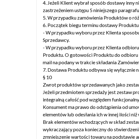
4. Jeżeli Klient wybrał sposób dostawy inny 
zastrzeżeniem ustępu 5 niniejszego paragraf
5. W przypadku zamówienia Produktów o różn
6. Początek biegu terminu dostawy Produktu d
- W przypadku wyboru przez Klienta sposobu 
Sprzedawcy.
- W przypadku wyboru przez Klienta odbioru
Produktu. O gotowości Produktu do odbioru
mail na podany w trakcie składania Zamówieni
7. Dostawa Produktu odbywa się wyłącznie na
§ 10
Zwrot produktów sprzedawanych jako zest
Jeżeli przedmiotem sprzedaży jest zestaw pr
integralną całość pod względem funkcjonaln
Konsument ma prawo do odstąpienia od umowy
elementów lub odesłania ich w innej ilości 
Brak elementów wchodzących w skład zestawu
wykraczający poza konieczny do stwierdzeni
zmniejszenie wartości towaru na podstawie ar