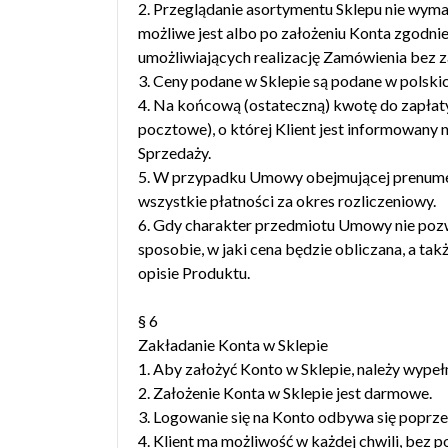
2. Przeglądanie asortymentu Sklepu nie wyma
możliwe jest albo po założeniu Konta zgodn
umożliwiających realizację Zamówienia bez z
3. Ceny podane w Sklepie są podane w polskic
4. Na końcową (ostateczną) kwotę do zapłaty 
pocztowe), o której Klient jest informowany 
Sprzedaży.
5. W przypadku Umowy obejmującej prenumera
wszystkie płatności za okres rozliczeniowy.
6. Gdy charakter przedmiotu Umowy nie pozwa
sposobie, w jaki cena będzie obliczana, a tak
opisie Produktu.
§ 6
Zakładanie Konta w Sklepie
1. Aby założyć Konto w Sklepie, należy wypełn
2. Założenie Konta w Sklepie jest darmowe.
3. Logowanie się na Konto odbywa się poprzez
4. Klient ma możliwość w każdej chwili, bez 