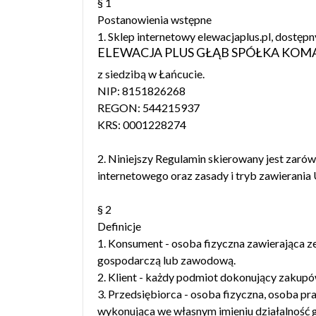
§ 1
Postanowienia wstępne
1. Sklep internetowy elewacjaplus.pl, dostę
ELEWACJA PLUS GŁĄB SPÓŁKA KO
z siedzibą w Łańcucie.
NIP: 8151826268
REGON: 544215937
KRS: 0001228274
2. Niniejszy Regulamin skierowany jest zaró
internetowego oraz zasady i tryb zawierani
§ 2
Definicje
1. Konsument - osoba fizyczna zawierająca z
gospodarczą lub zawodową.
2. Klient - każdy podmiot dokonujący zakup
3. Przedsiębiorca - osoba fizyczna, osoba p
wykonująca we własnym imieniu działalność g