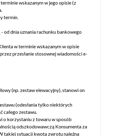
 terminie wskazanym w jego opisie (z
.
y termin.
ą - od dnia uznania rachunku bankowego
lienta w terminie wskazanym w opisie
rzez przesłanie stosownej wiadomości e-
lowy (np. zestaw elewacyjny), stanowi on
stawu (odesłania tylko niektórych
ść całego zestawu.
i o korzystaniu z towaru w sposób
dzialnością odszkodowawczą Konsumenta za
W takiej sytuacji kwota zwrotu należna