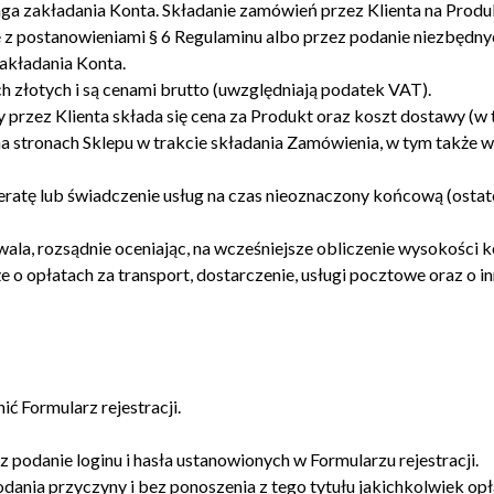
ga zakładania Konta. Składanie zamówień przez Klienta na Produ
ie z postanowieniami § 6 Regulaminu albo przez podanie niezbęd
akładania Konta.
h złotych i są cenami brutto (uwzględniają podatek VAT).
przez Klienta składa się cena za Produkt oraz koszt dostawy (w ty
na stronach Sklepu w trakcie składania Zamówienia, w tym także 
tę lub świadczenie usług na czas nieoznaczony końcową (ostate
la, rozsądnie oceniając, na wcześniejsze obliczenie wysokości ko
że o opłatach za transport, dostarczenie, usługi pocztowe oraz o 
ić Formularz rejestracji.
 podanie loginu i hasła ustanowionych w Formularzu rejestracji.
podania przyczyny i bez ponoszenia z tego tytułu jakichkolwiek o