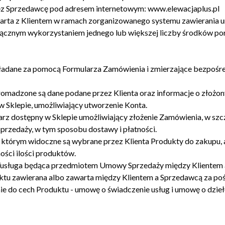
zez Sprzedawcę pod adresem internetowym: www.elewacjaplus.pl
rta z Klientem w ramach zorganizowanego systemu zawierania u
yłącznym wykorzystaniem jednego lub większej liczby środków por
składane za pomocą Formularza Zamówienia i zmierzające bezpoś
 gromadzone są dane podane przez Klienta oraz informacje o złożo
 w Sklepie, umożliwiający utworzenie Konta.
arz dostępny w Sklepie umożliwiający złożenie Zamówienia, w sz
rzedaży, w tym sposobu dostawy i płatności.
tórym widoczne są wybrane przez Klienta Produkty do zakupu, a t
ści ilości produktów.
a/usługa będąca przedmiotem Umowy Sprzedaży między Klientem 
u zawierana albo zawarta między Klientem a Sprzedawcą za poś
e do cech Produktu - umowę o świadczenie usług i umowę o dzieł