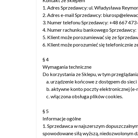
Kontakt ze Sklepem
1. Adres Sprzedawcy: ul. Władysława Reymon
2. Adres e-mail Sprzedawcy: biurosp@elewacj
3. Numer telefonu Sprzedawcy: +48 667 473
4. Numer rachunku bankowego Sprzedawcy: 
5. Klient może porozumiewać się ze Sprzeda
6. Klient może porozumieć się telefonicznie 
§ 4
Wymagania techniczne
Do korzystania ze Sklepu, w tym przeglądani
a. urządzenie końcowe z dostępem do sieci I
b. aktywne konto poczty elektronicznej (e-m
c. włączona obsługa plików cookies.
§ 5
Informacje ogólne
1. Sprzedawca w najszerszym dopuszczalnym 
spowodowane siłą wyższą, niedozwolonym dzia