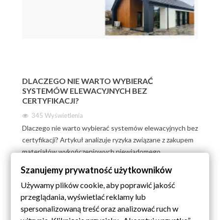
DLACZEGO NIE WARTO WYBIERAĆ
SYSTEMÓW ELEWACYJNYCH BEZ
CERTYFIKACJI?
345
Wyświetlenia
Dlaczego nie warto wybierać systemów elewacyjnych bez
certyfikacji? Artykuł analizuje ryzyka związane z zakupem
materiałów wykończeniowych niewiadomego
pochodzenia, wyjaśniając dlaczego nie warto wybierać
Szanujemy prywatność użytkowników
systemów elewacyjnych bez certyfikacji oraz jak
Używamy plików cookie, aby poprawić jakość
profesjonalne atesty techniczne wpływają na
przeglądania, wyświetlać reklamy lub
bezpieczeństwo i trwałość Twojego domu.
spersonalizowaną treść oraz analizować ruch w
Czytaj więcej