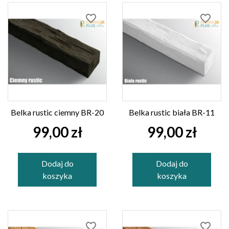
favorite_border
favorite_border
Belka rustic ciemny BR-20
Belka rustic biała BR-11
99,00 zł
99,00 zł
Dodaj do
Dodaj do
koszyka
koszyka
favorite_border
favorite_border