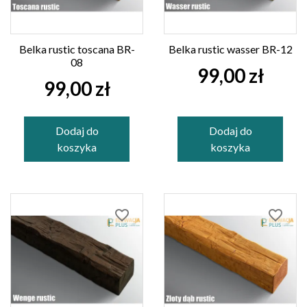
Belka rustic toscana BR-
Belka rustic wasser BR-12
08
99,00 zł
99,00 zł
Dodaj do
Dodaj do
koszyka
koszyka
favorite_border
favorite_border