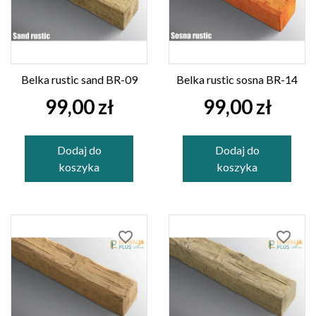
Belka rustic sand BR-09
Belka rustic sosna BR-14
99,00 zł
99,00 zł
Dodaj do
Dodaj do
koszyka
koszyka
favorite_border
favorite_border