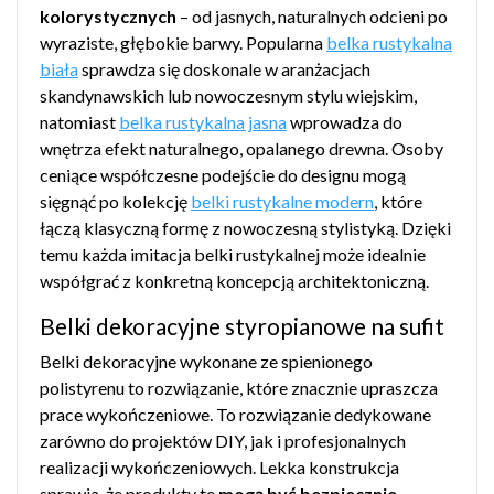
kolorystycznych
– od jasnych, naturalnych odcieni po
wyraziste, głębokie barwy. Popularna
belka rustykalna
biała
sprawdza się doskonale w aranżacjach
skandynawskich lub nowoczesnym stylu wiejskim,
natomiast
belka rustykalna jasna
wprowadza do
wnętrza efekt naturalnego, opalanego drewna. Osoby
ceniące współczesne podejście do designu mogą
sięgnąć po kolekcję
belki rustykalne modern
, które
łączą klasyczną formę z nowoczesną stylistyką. Dzięki
temu każda imitacja belki rustykalnej może idealnie
współgrać z konkretną koncepcją architektoniczną.
Belki dekoracyjne styropianowe na sufit
Belki dekoracyjne wykonane ze spienionego
polistyrenu to rozwiązanie, które znacznie upraszcza
prace wykończeniowe. To rozwiązanie dedykowane
zarówno do projektów DIY, jak i profesjonalnych
realizacji wykończeniowych. Lekka konstrukcja
sprawia, że produkty te
mogą być bezpiecznie