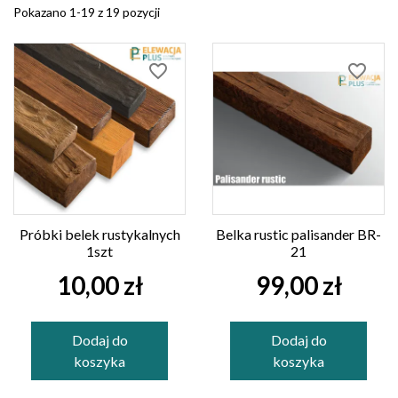
Pokazano 1-19 z 19 pozycji
favorite_border
favorite_border
Próbki belek rustykalnych
Belka rustic palisander BR-
1szt
21
10,00 zł
99,00 zł
Dodaj do
Dodaj do
koszyka
koszyka