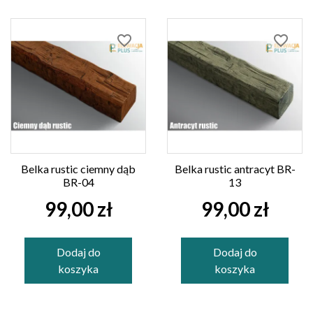
favorite_border
favorite_border
Belka rustic ciemny dąb
Belka rustic antracyt BR-
BR-04
13
99,00 zł
99,00 zł
Dodaj do
Dodaj do
koszyka
koszyka