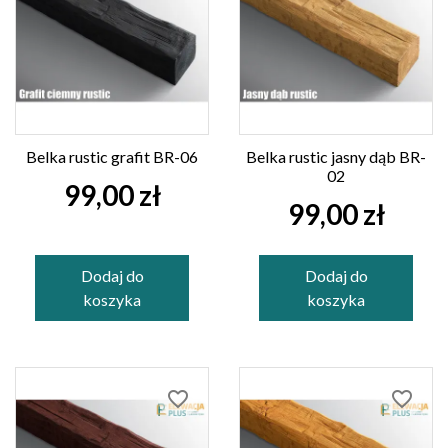
Belka rustic grafit BR-06
Belka rustic jasny dąb BR-
02
99,00 zł
99,00 zł
Dodaj do
Dodaj do
koszyka
koszyka
favorite_border
favorite_border