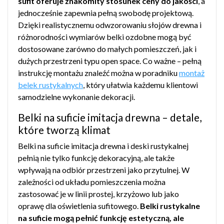
sufit oferuje znakomity stosunek ceny do jakości
, a
jednocześnie zapewnia pełną swobodę projektową.
Dzięki realistycznemu odwzorowaniu słojów drewna i
różnorodności wymiarów belki ozdobne mogą być
dostosowane zarówno do małych pomieszczeń, jak i
dużych przestrzeni typu open space. Co ważne – pełną
instrukcję montażu znaleźć można w poradniku
montaż
belek rustykalnych
, który ułatwia każdemu klientowi
samodzielne wykonanie dekoracji.
Belki na suficie imitacja drewna – detale,
które tworzą klimat
Belki na suficie imitacja drewna i deski rustykalnej
pełnią nie tylko funkcję dekoracyjną, ale także
wpływają na odbiór przestrzeni jako przytulnej. W
zależności od układu pomieszczenia można
zastosować je w linii prostej, krzyżowo lub jako
oprawę dla oświetlenia sufitowego.
Belki rustykalne
na suficie mogą pełnić funkcję estetyczną, ale