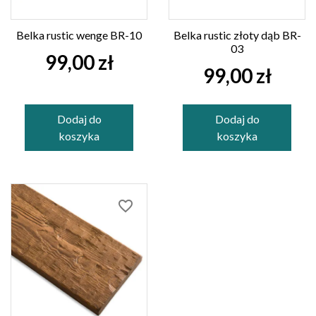
Belka rustic wenge BR-10
Belka rustic złoty dąb BR-
03
99,00 zł
99,00 zł
Dodaj do
Dodaj do
koszyka
koszyka
favorite_border