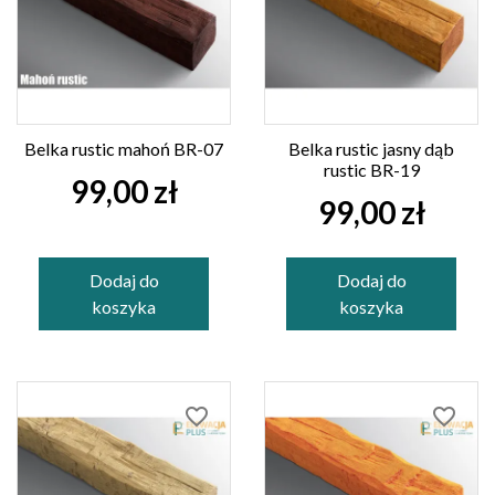
Belka rustic mahoń BR-07
Belka rustic jasny dąb
rustic BR-19
99,00 zł
99,00 zł
Dodaj do
Dodaj do
koszyka
koszyka
favorite_border
favorite_border