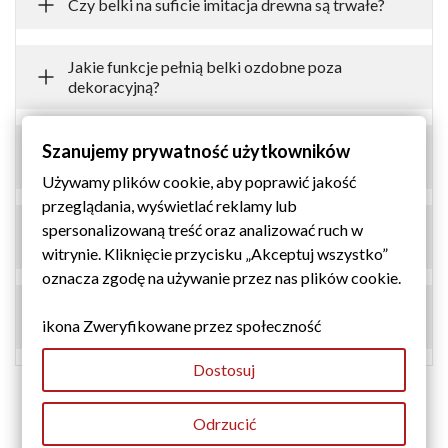
Czy belki na suficie imitacja drewna są trwałe?
Jakie funkcje pełnią belki ozdobne poza
dekoracyjną?
Czy belki rustykalne pomagają wygłuszyć
Szanujemy prywatność użytkowników
pomieszczenie?
Używamy plików cookie, aby poprawić jakość
przeglądania, wyświetlać reklamy lub
Gdzie najlepiej sprawdzą się belki rustykalne na
spersonalizowaną treść oraz analizować ruch w
suficie?
witrynie. Kliknięcie przycisku „Akceptuj wszystko”
oznacza zgodę na używanie przez nas plików cookie.
Czy belki dekoracyjne trzeba dodatkowo
ikona Zweryfikowane przez społeczność
zabezpieczać?
Dostosuj
Odrzucić