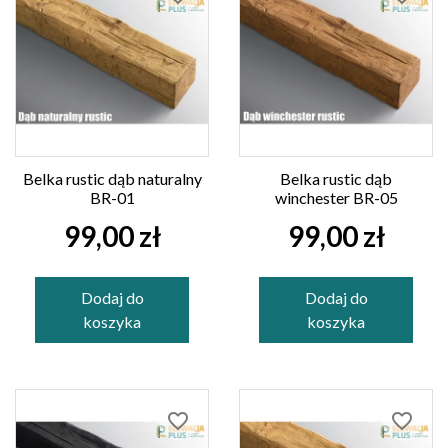
Belka rustic dąb naturalny
Belka rustic dąb
BR-01
winchester BR-05
99,00 zł
99,00 zł
Dodaj do
Dodaj do
koszyka
koszyka
favorite_border
favorite_border