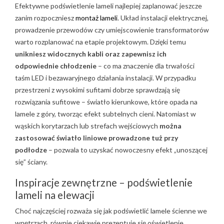
Efektywne podświetlenie lameli najlepiej zaplanować jeszcze
zanim rozpoczniesz
montaż lameli
. Układ instalacji elektrycznej,
prowadzenie przewodów czy umiejscowienie transformatorów
warto rozplanować na etapie projektowym. Dzięki temu
unikniesz widocznych kabli oraz zapewnisz ich
odpowiednie chłodzenie
– co ma znaczenie dla trwałości
taśm LED i bezawaryjnego działania instalacji. W przypadku
przestrzeni z wysokimi sufitami dobrze sprawdzają się
rozwiązania sufitowe – światło kierunkowe, które opada na
lamele z góry, tworząc efekt subtelnych cieni. Natomiast w
wąskich korytarzach lub strefach wejściowych
można
zastosować światło liniowe prowadzone tuż przy
podłodze
– pozwala to uzyskać nowoczesny efekt „unoszącej
się” ściany.
Inspiracje zewnętrzne – podświetlenie
lameli na elewacji
Choć najczęściej rozważa się jak podświetlić lamele ścienne we
wnętrzach, równie ciekawie prezentuje się oświetlenie