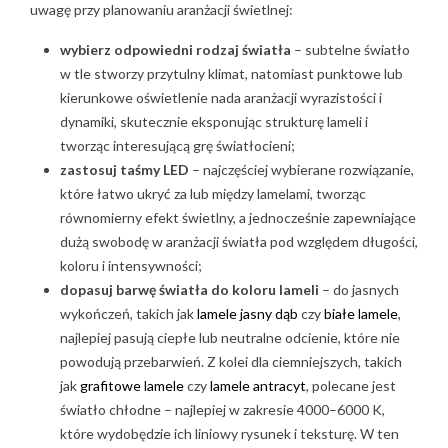
uwagę przy planowaniu aranżacji świetlnej:
wybierz odpowiedni rodzaj światła
– subtelne światło
w tle stworzy przytulny klimat, natomiast punktowe lub
kierunkowe oświetlenie nada aranżacji wyrazistości i
dynamiki, skutecznie eksponując strukturę lameli i
tworząc interesującą grę światłocieni;
zastosuj taśmy LED
– najczęściej wybierane rozwiązanie,
które łatwo ukryć za lub między lamelami, tworząc
równomierny efekt świetlny, a jednocześnie zapewniające
dużą swobodę w aranżacji światła pod względem długości,
koloru i intensywności;
dopasuj barwę światła do koloru lameli
– do jasnych
wykończeń, takich jak
lamele jasny dąb
czy
białe lamele
,
najlepiej pasują ciepłe lub neutralne odcienie, które nie
powodują przebarwień. Z kolei dla ciemniejszych, takich
jak
grafitowe lamele
czy
lamele antracyt
, polecane jest
światło chłodne – najlepiej w zakresie 4000–6000 K,
które wydobędzie ich liniowy rysunek i teksturę. W ten