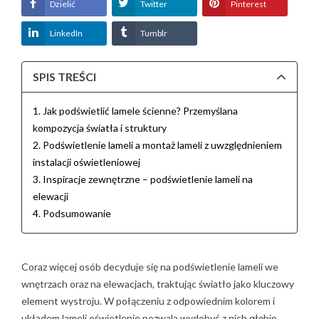
Dzielić
Twitter
Pinterest
LinkedIn
Tumblr
SPIS TREŚCI
1. Jak podświetlić lamele ścienne? Przemyślana
kompozycja światła i struktury
2. Podświetlenie lameli a montaż lameli z uwzględnieniem
instalacji oświetleniowej
3. Inspiracje zewnętrzne – podświetlenie lameli na
elewacji
4. Podsumowanie
Coraz więcej osób decyduje się na podświetlenie lameli we
wnętrzach oraz na elewacjach, traktując światło jako kluczowy
element wystroju. W połączeniu z odpowiednim kolorem i
układem lameli oświetlenie pozwala wydobyć z nich głębię,