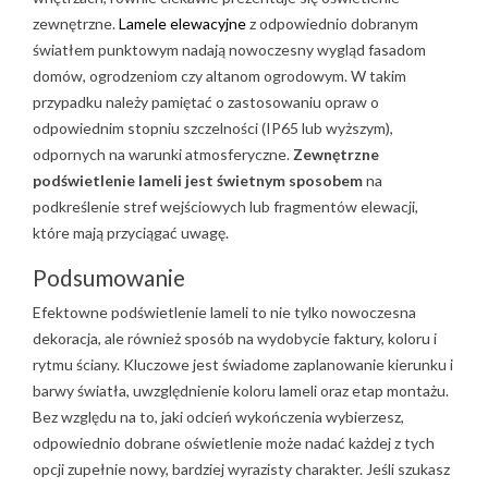
zewnętrzne.
Lamele elewacyjne
z odpowiednio dobranym
światłem punktowym nadają nowoczesny wygląd fasadom
domów, ogrodzeniom czy altanom ogrodowym. W takim
przypadku należy pamiętać o zastosowaniu opraw o
odpowiednim stopniu szczelności (IP65 lub wyższym),
odpornych na warunki atmosferyczne.
Zewnętrzne
podświetlenie lameli jest świetnym sposobem
na
podkreślenie stref wejściowych lub fragmentów elewacji,
które mają przyciągać uwagę.
Podsumowanie
Efektowne podświetlenie lameli to nie tylko nowoczesna
dekoracja, ale również sposób na wydobycie faktury, koloru i
rytmu ściany. Kluczowe jest świadome zaplanowanie kierunku i
barwy światła, uwzględnienie koloru lameli oraz etap montażu.
Bez względu na to, jaki odcień wykończenia wybierzesz,
odpowiednio dobrane oświetlenie może nadać każdej z tych
opcji zupełnie nowy, bardziej wyrazisty charakter. Jeśli szukasz