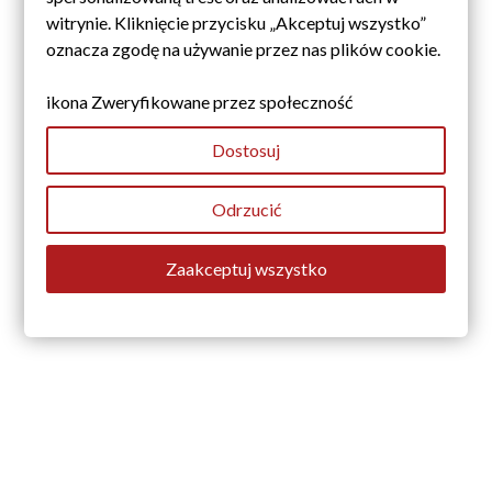
witrynie. Kliknięcie przycisku „Akceptuj wszystko”
oznacza zgodę na używanie przez nas plików cookie.
ikona Zweryfikowane przez społeczność
Dostosuj
LAMEL ELEWACYJNY INSTRUKCJA MONTARZU
KROK PO KROKU
Odrzucić
8616
wyświetlenia
Chcesz szybko i efektownie odmienić wygląd swojej elewacji?
Zaakceptuj wszystko
Przeczytaj nasz blog, aby poznać prostą instrukcję...
Czytaj więcej