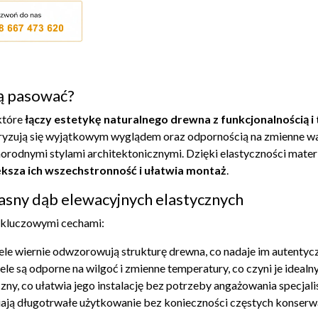
dą pasować?
które
łączy estetykę naturalnego drewna z funkcjonalnością i 
ryzują się wyjątkowym wyglądem oraz odpornością na zmienne wa
norodnymi stylami architektonicznymi. Dzięki elastyczności mate
ksza ich wszechstronność i ułatwia montaż
.
 jasny dąb elewacyjnych elastycznych
a kluczowymi cechami:
mele wiernie odwzorowują strukturę drewna, co nadaje im autentyc
ele są odporne na wilgoć i zmienne temperatury, co czyni je ide
yczny, co ułatwia jego instalację bez potrzeby angażowania specjal
iają długotrwałe użytkowanie bez konieczności częstych konserwa