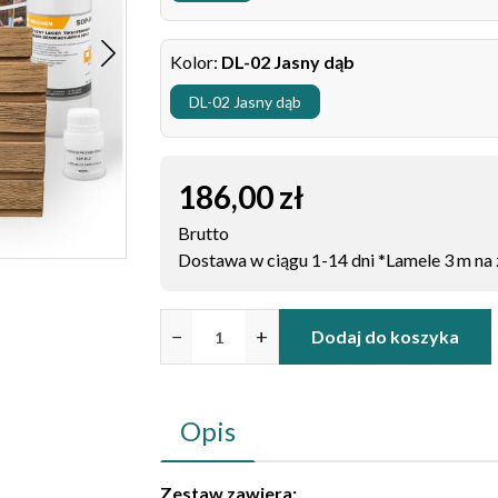
Kolor:
DL-02 Jasny dąb
DL-02 Jasny dąb
186,00 zł
Brutto
Dostawa w ciągu 1-14 dni *Lamele 3 m na
−
+
Dodaj do koszyka
Opis
Zestaw zawiera: