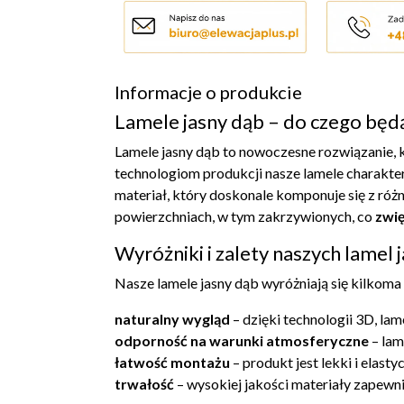
Informacje o produkcie
Lamele jasny dąb – do czego bę
Lamele jasny dąb to nowoczesne rozwiązanie, 
technologiom produkcji nasze lamele charakte
materiał, który doskonale komponuje się z róż
powierzchniach, w tym zakrzywionych, co
zwię
Wyróżniki i zalety naszych lamel
Nasze lamele jasny dąb wyróżniają się kilkom
naturalny wygląd
– dzięki technologii 3D, la
odporność na warunki atmosferyczne
– lam
łatwość montażu
– produkt jest lekki i elast
trwałość
– wysokiej jakości materiały zapewn