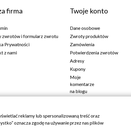
a firma
Twoje konto
amin
Dane osobowe
 zwrotów i formularz zwrotu
Zwroty produktów
ka Prywatności
Zamówienia
t z nami
Potwierdzenia zwrotów
Adresy
Kupony
Moje
komentarze
na blogu
Informacje
o moim
blogu
świetlać reklamy lub spersonalizowaną treść oraz
Returns & Cancellations
szystko” oznacza zgodę na używanie przez nas plików