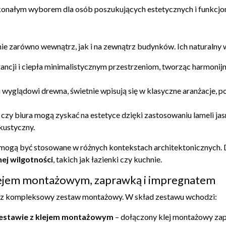
oskonałym wyborem dla osób poszukujących estetycznych i funkcjo
ie zarówno wewnątrz, jak i na zewnątrz budynków. Ich naturalny 
gancji i ciepła minimalistycznym przestrzeniom, tworząc harmonijn
wyglądowi drewna, świetnie wpisują się w klasyczne aranżacje, p
e czy biura mogą zyskać na estetyce dzięki zastosowaniu lameli ja
kustyczny.
ąb mogą być stosowane w różnych kontekstach architektonicznych.
ej wilgotności
, takich jak łazienki czy kuchnie.
klejem montażowym, zaprawką i impregnatem
esz kompleksowy zestaw montażowy. W skład zestawu wchodzi:
 zestawie z klejem montażowym
– dołączony klej montażowy zape