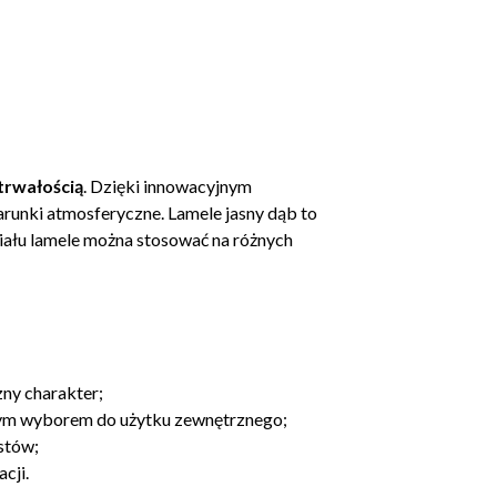
trwałością
. Dzięki innowacyjnym
runki atmosferyczne. Lamele jasny dąb to
riału lamele można stosować na różnych
zny charakter;
alnym wyborem do użytku zewnętrznego;
istów;
cji.