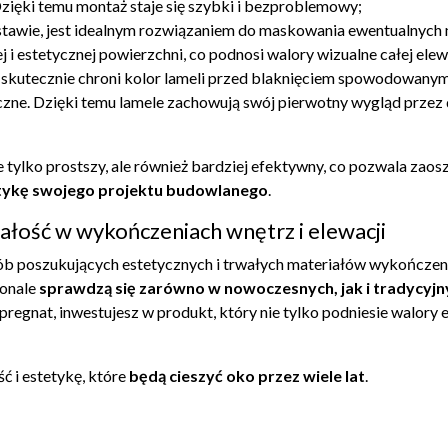
ięki temu montaż staje się szybki i bezproblemowy;
estawie, jest idealnym rozwiązaniem do maskowania ewentualnych 
 i estetycznej powierzchni, co podnosi walory wizualne całej elew
skutecznie chroni kolor lameli przed blaknięciem spowodowanym
ne. Dzięki temu lamele zachowują swój pierwotny wygląd przez dł
nie tylko prostszy, ale również bardziej efektywny, co pozwala zao
tetykę swojego projektu budowlanego
.
wałość w wykończeniach wnętrz i elewacji
osób poszukujących estetycznych i trwałych materiałów wykończen
konale
sprawdzą się zarówno w nowoczesnych, jak i tradycyjn
regnat, inwestujesz w produkt, który nie tylko podniesie walory 
ć i estetykę, które
będą cieszyć oko przez wiele lat
.