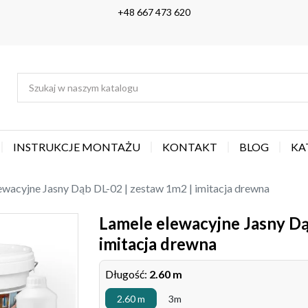
+48 667 473 620
INSTRUKCJE MONTAŻU
KONTAKT
BLOG
KA
ewacyjne Jasny Dąb DL-02 | zestaw 1m2 | imitacja drewna
Lamele elewacyjne Jasny Dą
imitacja drewna
Długość:
2.60 m
2.60 m
3m