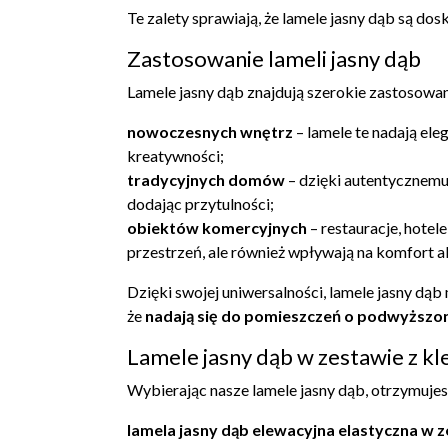
Te zalety sprawiają, że lamele jasny dąb są d
Zastosowanie lameli jasny dąb
Lamele jasny dąb znajdują szerokie zastosowan
nowoczesnych wnętrz
– lamele te nadają ele
kreatywności;
tradycyjnych domów
– dzięki autentycznemu 
dodając przytulności;
obiektów komercyjnych
– restauracje, hotel
przestrzeń, ale również wpływają na komfort a
Dzięki swojej uniwersalności, lamele jasny d
że
nadają się do pomieszczeń o podwyższon
Lamele jasny dąb w zestawie z 
Wybierając nasze lamele jasny dąb, otrzymuj
lamela jasny dąb elewacyjna elastyczna w