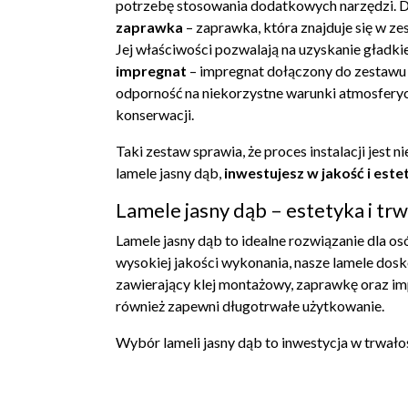
potrzebę stosowania dodatkowych narzędzi. Dz
zaprawka
– zaprawka, która znajduje się w z
Jej właściwości pozwalają na uzyskanie gładkiej
impregnat
– impregnat dołączony do zestawu 
odporność na niekorzystne warunki atmosferycz
konserwacji.
Taki zestaw sprawia, że proces instalacji jest 
lamele jasny dąb,
inwestujesz w jakość i es
Lamele jasny dąb – estetyka i tr
Lamele jasny dąb to idealne rozwiązanie dla 
wysokiej jakości wykonania, nasze lamele dos
zawierający klej montażowy, zaprawkę oraz imp
również zapewni długotrwałe użytkowanie.
Wybór lameli jasny dąb to inwestycja w trwałoś