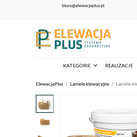
biuro@elewacjaplus.pl

KATEGORIE
REALIZACJE
ElewacjaPlus
Lamele elewacyjne
Lamele el