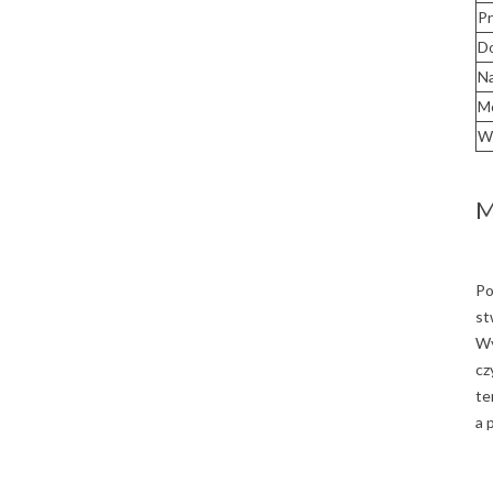
Pr
D
Na
M
W
M
Po
st
Wy
cz
te
a 