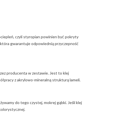
iepleń, czyli styropian powinien być pokryty
ię, która gwarantuje odpowiednią przyczepność
ez producenta w zestawie. Jest to klej
łpracy z akrylowo-mineralną strukturą lameli.
ywamy do tego czystej, mokrej gąbki. Jeśli klej
kolorystycznej.