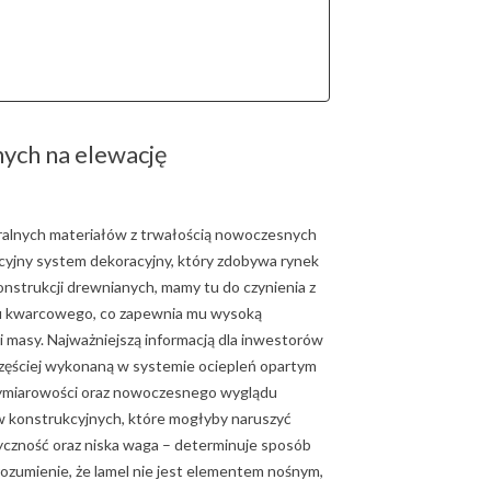
ych na elewację
uralnych materiałów z trwałością nowoczesnych
yjny system dekoracyjny, który zdobywa rynek
konstrukcji drewnianych, mamy tu do czynienia z
ku kwarcowego, co zapewnia mu wysoką
 masy. Najważniejszą informacją dla inwestorów
ajczęściej wykonaną w systemie ociepleń opartym
jwymiarowości oraz nowoczesnego wyglądu
 konstrukcyjnych, które mogłyby naruszyć
styczność oraz niska waga – determinuje sposób
Zrozumienie, że lamel nie jest elementem nośnym,