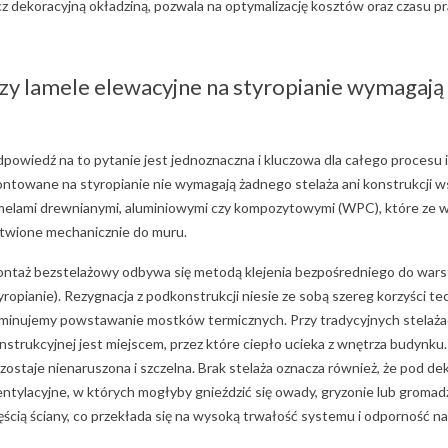
cz dekoracyjną okładziną, pozwala na optymalizację kosztów oraz czasu 
zy lamele elewacyjne na styropianie wymagają 
powiedź na to pytanie jest jednoznaczna i kluczowa dla całego procesu
ntowane na styropianie nie wymagają żadnego stelaża ani konstrukcji ws
melami drewnianymi, aluminiowymi czy kompozytowymi (WPC), które ze wz
twione mechanicznie do muru.
ntaż bezstelażowy odbywa się metodą klejenia bezpośredniego do warstwy
yropianie). Rezygnacja z podkonstrukcji niesie ze sobą szereg korzyści 
iminujemy powstawanie mostków termicznych. Przy tradycyjnych stelażac
nstrukcyjnej jest miejscem, przez które ciepło ucieka z wnętrza budynku.
zostaje nienaruszona i szczelna. Brak stelaża oznacza również, że pod de
ntylacyjne, w których mogłyby gnieździć się owady, gryzonie lub gromadz
ęścią ściany, co przekłada się na wysoką trwałość systemu i odporność n