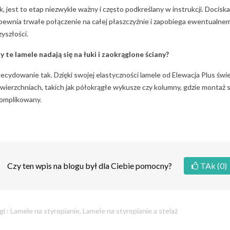
k, jest to etap niezwykle ważny i często podkreślany w instrukcji. Docis
pewnia trwałe połączenie na całej płaszczyźnie i zapobiega ewentualnem
zyszłości.
y te lamele nadają się na łuki i zaokrąglone ściany?
ecydowanie tak. Dzięki swojej elastyczności lamele od Elewacja Plus świ
wierzchniach, takich jak półokrągłe wykusze czy kolumny, gdzie montaż
omplikowany.
Czy ten wpis na blogu był dla Ciebie pomocny?
TAk
(0)
gi :
Lamele na styropianie
,
Lamele na styropianie a stelaż