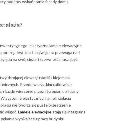
pracy podczas wykańczania fasady domu.
stelaża?
 inwestycyjnego: elastyczne lamele elewacyjne
porczej. Jest to ich największa przewaga nad
ględu na swój ciężar i sztywność muszą być
 zbrojącej elewacji (siatki z klejem na
technicznych. Przede wszystkim całkowicie
h każde wiercenie przez styropian do ściany
 W systemie elastycznych lameli, izolacja
koracją nie tworzą się puste przestrzenie
ić wilgoć.
Lamele elewacyjne
stają się integralną
a pękanie wynikające z pracy budynku.