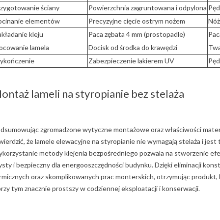
zygotowanie ściany
Powierzchnia zagruntowana i odpylona
Pęd
ocinanie elementów
Precyzyjne cięcie ostrym nożem
Nóż
kładanie kleju
Paca zębata 4 mm (prostopadle)
Pac
ocowanie lamela
Docisk od środka do krawędzi
Twa
ykończenie
Zabezpieczenie lakierem UV
Pęd
ontaż lameli na styropianie bez stelaża
dsumowując zgromadzone wytyczne montażowe oraz właściwości mater
wierdzić, że lamele elewacyjne na styropianie nie wymagają stelaża i jes
korzystanie metody klejenia bezpośredniego pozwala na stworzenie efe
ysty i bezpieczny dla energooszczędności budynku. Dzięki eliminacji kon
rmicznych oraz skomplikowanych prac monterskich, otrzymując produkt, k
przy tym znacznie prostszy w codziennej eksploatacji i konserwacji.