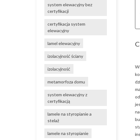
system elewacyjny bez
certyfikacji
certyfikacja system
elewacyjny
C
lamel elewacyjny
izolacyjność ściany
Ws
izolacyjność
ko
dz
metamorfoza domu
ma
system elewacyjny z
od
certyfikacją
je
na
lamele na styropianie a
bu
stelaż
st
lamele na styropianie
in