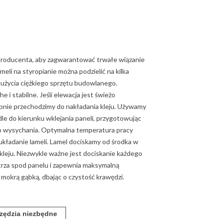
producenta, aby zagwarantować trwałe wiązanie
eli na styropianie można podzielić na kilka
użycia ciężkiego sprzętu budowlanego.
 i stabilne. Jeśli elewacja jest świeżo
tępnie przechodzimy do nakładania kleju. Używamy
dle do kierunku wklejania paneli, przygotowując
go wysychania. Optymalna temperatura pracy
 układanie lameli. Lamel dociskamy od środka w
kleju. Niezwykle ważne jest dociskanie każdego
rza spod panelu i zapewnia maksymalną
 mokrą gąbką, dbając o czystość krawędzi.
zędzia niezbędne