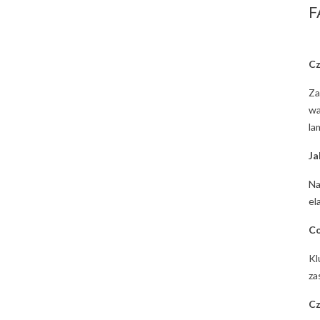
F
Cz
Za
wa
la
Ja
Na
el
Co
Kl
za
Cz