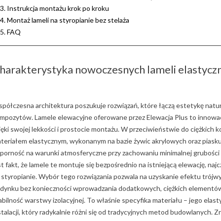
3. Instrukcja montażu krok po kroku
4. Montaż lameli na styropianie bez stelaża
5. FAQ
harakterystyka nowoczesnych lameli elastyczn
półczesna architektura poszukuje rozwiązań, które łączą estetykę nat
mpozytów. Lamele elewacyjne oferowane przez Elewacja Plus to innowac
ięki swojej lekkości i prostocie montażu. W przeciwieństwie do ciężkich 
teriałem elastycznym, wykonanym na bazie żywic akrylowych oraz pias
porność na warunki atmosferyczne przy zachowaniu minimalnej grubości i
st fakt, że lamele te montuje się bezpośrednio na istniejącą elewację, n
 styropianie. Wybór tego rozwiązania pozwala na uzyskanie efektu tró
dynku bez konieczności wprowadzania dodatkowych, ciężkich elementów
abilność warstwy izolacyjnej. To właśnie specyfika materiału – jego ela
stalacji, który radykalnie różni się od tradycyjnych metod budowlanych. 