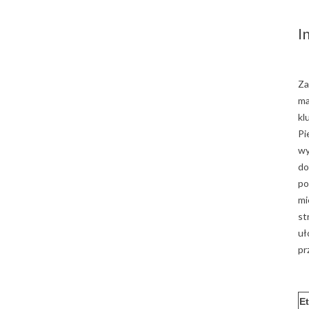
I
Za
ma
kl
Pi
wy
do
po
mi
st
uł
pr
E