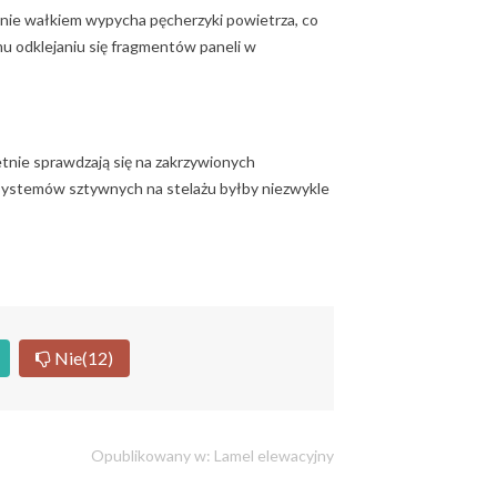
kanie wałkiem wypycha pęcherzyki powietrza, co
u odklejaniu się fragmentów paneli w
etnie sprawdzają się na zakrzywionych
 systemów sztywnych na stelażu byłby niezwykle
Nie
(12)
Opublikowany w:
Lamel elewacyjny