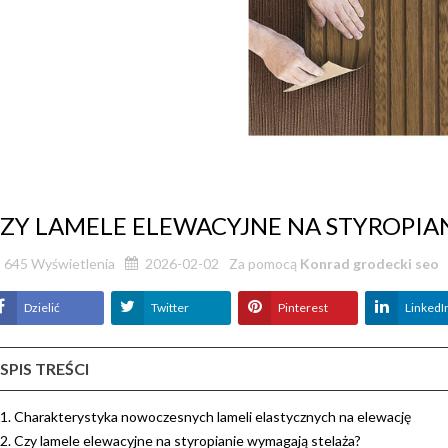
ZY LAMELE ELEWACYJNE NA STYROPIA
645
Wyświetlenia
2026-02-02
Za pomocą
Konrad grodecki seo
Dzielić
Twitter
Pinterest
LinkedI
SPIS TREŚCI
1. Charakterystyka nowoczesnych lameli elastycznych na elewację
2. Czy lamele elewacyjne na styropianie wymagają stelaża?