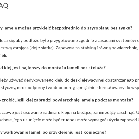
AQ
y lamele można przykleić bezpośrednio do styropianu bez tynku?
leca się, aby podłoże było przygotowane zgodnie z zasadami systemów oc
rstwą zbrojącą (klej z siatką). Zapewnia to stabilną i równą powierzchn
meli.
ki klej jest najlepszy do montażu lameli bez stelaża?
leży używać dedykowanego kleju do deski elewacyjnej dostarczanego prz
astyczny, mrozoodporny i wodoodporny, specjalnie sformułowany do wspó
 zrobić, jeśli klej zabrudzi powierzchnię lamela podczas montażu?
uczowe jest usuwanie nadmiaru kleju na bieżąco, zanim zdąży zaschnąć. Uż
schnie, jego usunięcie może być trudne i może wymagać użycia zaprawki 
y wałkowanie lameli po przyklejeniu jest konieczne?