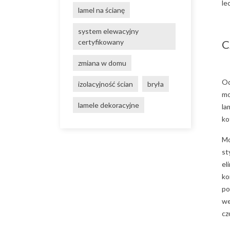
le
lamel na ścianę
system elewacyjny
C
certyfikowany
zmiana w domu
Od
izolacyjność ścian
bryła
mo
lamele dekoracyjne
la
ko
Mo
st
el
ko
po
we
cz