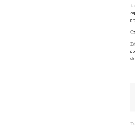
Ta
za
pr
Cz
Zd
po
sk
Ta