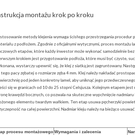
nstrukcja montażu krok po kroku
stosowanie metody klejenia wymaga ścisłego przestrzegania procedur 
teriału z podłożem. Zgodnie z oficjalnymi wytycznymi, proces montażu lam
uczowych etapów, które każdy inwestor może wykonać samodzielnie bez 
erwszym krokiem jest przygotowanie podłoża, które musi być czyste, suche
konana, wystarczy upewnić się, że klej z siatką jest zagruntowany. Nas
 tego pacy zębatej o rozmiarze zęba 4 mm. Klej należy nakładać prostopa
wierzchnię pod jeden konkretny lamel, aby uniknąć jego przedwczesne
eści się w granicach od 10 do 25 stopni Celsjusza. Kolejnym etapem jest
ronę krawędzi bocznych, co pozwala na skuteczne wypchnięcie nadmiaru 
ożonego elementu twardym wałkiem. Ten etap usuwa pęcherzyki powiet
zyczepność na całej powierzchni. Nadmiar kleju należy na bieżąco usuwać
tap procesu montażowego
Wymagania i zalecenia
Nar