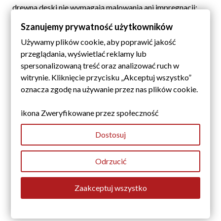
drewna deski nie wymagają malowania ani impregnacji;
ekologiczne rozwiązanie
– produkowane z materiałów
Szanujemy prywatność użytkowników
przyjaznych dla środowiska, które nie emitują
Używamy plików cookie, aby poprawić jakość
szkodliwych substancji.
przeglądania, wyświetlać reklamy lub
Elastyczna deska elewacyjna Złoty Dąb to idealny wybór
spersonalizowaną treść oraz analizować ruch w
dla osób poszukujących nowoczesnych i trwałych
witrynie. Kliknięcie przycisku „Akceptuj wszystko”
rozwiązań elewacyjnych.
Sprawdza się zarówno w
oznacza zgodę na używanie przez nas plików cookie.
projektach minimalistycznych, jak i bardziej
klasycznych aranżacjach
, nadając budynkom wyjątkowy
ikona Zweryfikowane przez społeczność
wygląd.
Dostosuj
Odrzucić
Zaakceptuj wszystko