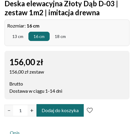
Deska elewacyjna Złoty Dąb D-03 |
zestaw 1m2 | imitacja drewna
Rozmiar:
16 cm
13 cm
16 cm
18 cm
156,00 zł
156,00 zł zestaw
Brutto
Dostawa w ciągu 1-14 dni
favorite_border
−
+
Dodaj do koszyka
Opis