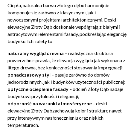
Ciepła, naturalna barwa złotego dębu harmonijnie
komponuje się zarówno z klasycznymi, jak i
nowoczesnymi projektami architektonicznymi. Deski
elewacyjne Złoty Dąb doskonale współgrają z białymi i
antracytowymi elementami fasady, podkreślając elegancję
budynku. Ich zalety to:
naturalny wygląd drewna
– realistyczna struktura
powierzchni sprawia, że elewacja wygląda jak wykonana z
litego drewna, bez konieczności stosowania impregnacji;
ponadczasowy styl
– pasuje zarówno do domów
jednorodzinnych, jak i budynków użyteczności publicznej;
optyczne ocieplenie fasady
– odcień Złoty Dąb nadaje
budynkowi przytulności i elegancji;
odporność na warunki atmosferyczne
– deski
elewacyjne Złoty Dąb
zachowują kolor i strukturę nawet
przy intensywnym nasłonecznieniu oraz niskich
temperaturach.