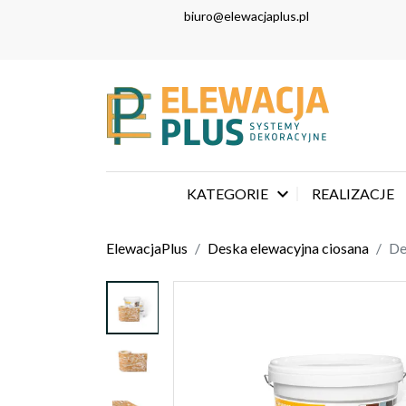
biuro@elewacjaplus.pl

KATEGORIE
REALIZACJE
ElewacjaPlus
Deska elewacyjna ciosana
De