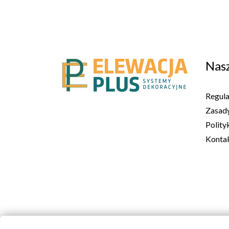
Nasz
Regul
Zasady
Polity
Kontak