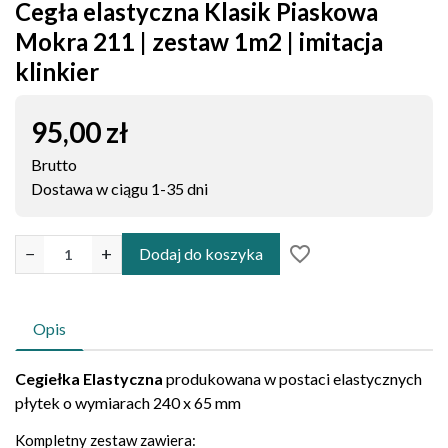
Cegła elastyczna Klasik Piaskowa
Mokra 211 | zestaw 1m2 | imitacja
klinkier
95,00 zł
Brutto
Dostawa w ciągu 1-35 dni
favorite_border
−
+
Dodaj do koszyka
Opis
Cegiełka Elastyczna
produkowana w postaci elastycznych
płytek o wymiarach 240 x 65 mm
Kompletny zestaw zawiera: