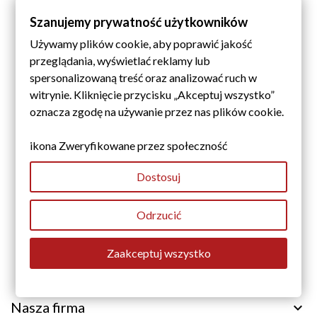
budynku;
Szanujemy prywatność użytkowników
paroprzepuszczalność – zapewnia oddychanie ścian;
Używamy plików cookie, aby poprawić jakość
odporność na uszkodzenia i zmienne warunki
przeglądania, wyświetlać reklamy lub
atmosferyczne;
spersonalizowaną treść oraz analizować ruch w
realistyczna faktura – imitacja starego muru z piaskowca.
witrynie. Kliknięcie przycisku „Akceptuj wszystko”
Cegła piaskowa to rozwiązanie, które
łączy estetykę z
oznacza zgodę na używanie przez nas plików cookie.
trwałością i komfortem użytkowania
– doskonale
sprawdzi się zarówno w przestrzeniach prywatnych, jak i
ikona Zweryfikowane przez społeczność
komercyjnych.
Dostosuj
Odrzucić
Zaakceptuj wszystko
Nasza firma