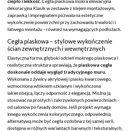
ciepło i lekkość
. Cegła piaskowa mokra elewacyjna
dekoracyjna Klasik w zestawie z klejem montażowym,
zaprawką i impregnatem pozwala na estetyczne
wykończenie powierzchni przy zachowaniu trwałości i
łatwego montażu – również na wymagających podłożach.
Cegła piaskowa – stylowe wykończenie
ścian zewnętrznych i wewnętrznych
Elastyczna forma, głęboki odcień mokrego piaskowca i
realistyczna struktura sprawiają, że
piaskowa cegła
doskonale oddaje wygląd tradycyjnego muru
.
Wykonana z żywicy akrylowej i piasku kwarcowego,
wzmocniona włóknem szklanym i wykończona
lakierobejcą, łączy odporność z elegancją. Można ją
stosować na prostych i zakrzywionych powierzchniach –
od salonów po fasady domów. Jeśli projekt wymaga
innego wykończenia kolorystycznego, odpowiednią
alternatywą może być
cegła ozdobna
z tej samej serii,
dostępna w różnych wariantach barwnych i teksturalnych,