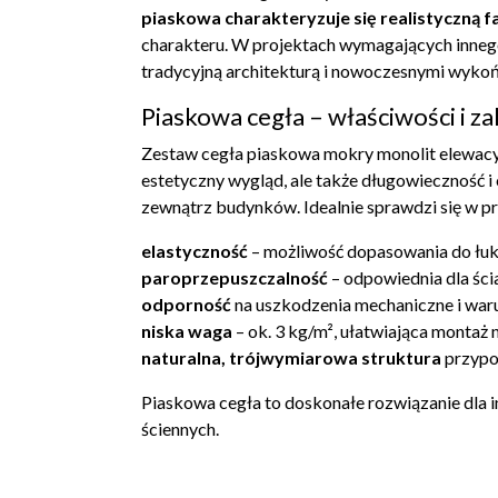
piaskowa charakteryzuje się realistyczną 
charakteru. W projektach wymagających inneg
tradycyjną architekturą i nowoczesnymi wyko
Piaskowa cegła – właściwości i za
Zestaw cegła piaskowa mokry monolit elewacy
estetyczny wygląd, ale także długowieczność i
zewnątrz budynków. Idealnie sprawdzi się w p
elastyczność
– możliwość dopasowania do łuk
paroprzepuszczalność
– odpowiednia dla ści
odporność
na uszkodzenia mechaniczne i war
niska waga
– ok. 3 kg/m², ułatwiająca montaż 
naturalna, trójwymiarowa struktura
przypo
Piaskowa cegła to doskonałe rozwiązanie dla i
ściennych.