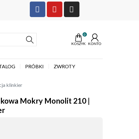
0
KOSZYK
KONTO
TALOG
PRÓBKI
ZWROTY
ja klinkier
askowa Mokry Monolit 210 |
er