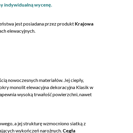
y indywidualną wycenę.
eństwa jest posiadana przez produkt
Krajowa
ch elewacyjnych.
cią nowoczesnych materiałów. Jej ciepły,
okry monolit elewacyjna dekoracyjna Klasik w
zapewnia wysoką trwałość powierzchni, nawet
wego, a jej strukturę wzmocniono siatką z
gających wykończeń narożnych.
Cegła