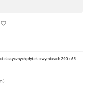
favorite_border
 elastycznych płytek o wymiarach 240 x 65
m )