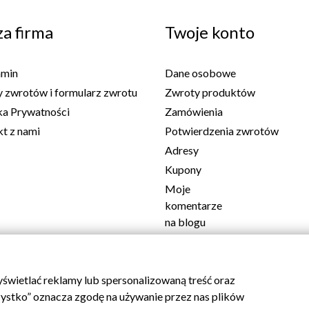
a firma
Twoje konto
amin
Dane osobowe
 zwrotów i formularz zwrotu
Zwroty produktów
ka Prywatności
Zamówienia
t z nami
Potwierdzenia zwrotów
Adresy
Kupony
Moje
komentarze
na blogu
Informacje
o moim
blogu
świetlać reklamy lub spersonalizowaną treść oraz
Returns & Cancellations
szystko” oznacza zgodę na używanie przez nas plików