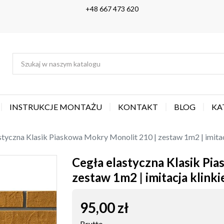
+48 667 473 620
INSTRUKCJE MONTAŻU
KONTAKT
BLOG
KA
styczna Klasik Piaskowa Mokry Monolit 210 | zestaw 1m2 | imitac
Cegła elastyczna Klasik Pi
zestaw 1m2 | imitacja klinki
95,00 zł
Brutto