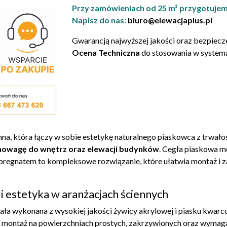
Przy zamówieniach od 25 m² przygotujem
Napisz do nas:
biuro@elewacjaplus.pl
Gwarancją najwyższej jakości oraz bezpiecz
Ocena Techniczna
do stosowania w systema
na, która łączy w sobie estetykę naturalnego piaskowca z trwałoś
owagę do wnętrz oraz elewacji budynków
. Cegła piaskowa m
pregnatem to kompleksowe rozwiązanie, które ułatwia montaż i 
i estetyka w aranżacjach ściennych
ła wykonana z wysokiej jakości żywicy akrylowej i piasku kwarco
a montaż na powierzchniach prostych, zakrzywionych oraz wyma