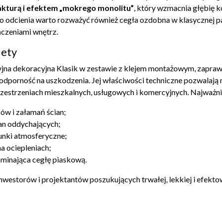
fakturą i efektem „mokrego monolitu”
, który wzmacnia głębię k
o odcienia warto rozważyć również
cegła ozdobna
w klasycznej p
ńczeniami wnętrz.
lety
jna dekoracyjna Klasik w zestawie z klejem montażowym, zapraw
 odporność na uszkodzenia. Jej właściwości techniczne pozwalają 
rzestrzeniach mieszkalnych, usługowych i komercyjnych. Najważni
ów i załamań ścian;
an oddychających;
unki atmosferyczne;
na ociepleniach;
minająca cegłę piaskową.
nwestorów i projektantów poszukujących trwałej, lekkiej i efekto