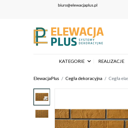
biuro@elewacjaplus.pl

KATEGORIE
REALIZACJE
ElewacjaPlus
Cegła dekoracyjna
Cegła ela