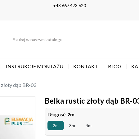
+48 667 473 620
INSTRUKCJE MONTAŻU
KONTAKT
BLOG
KA
c złoty dąb BR-03
Belka rustic złoty dąb BR-0
Długość:
2m
2m
3m
4m