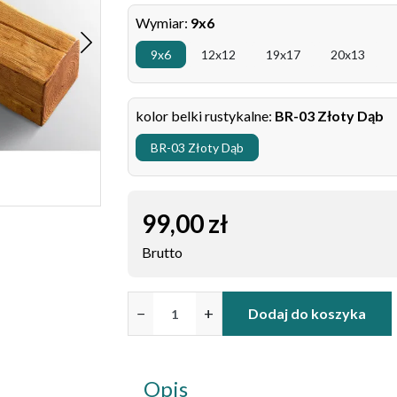
Wymiar:
9x6
9x6
12x12
19x17
20x13
kolor belki rustykalne:
BR-03 Złoty Dąb
BR-03 Złoty Dąb
99,00 zł
Brutto
−
+
Dodaj do koszyka
Opis