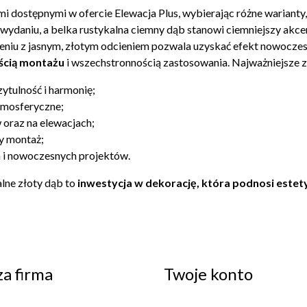
ami dostępnymi w ofercie Elewacja Plus, wybierając różne wariant
wydaniu, a
belka rustykalna ciemny dąb
stanowi ciemniejszy akce
zeniu z jasnym, złotym odcieniem pozwala uzyskać efekt nowocze
ością montażu
i wszechstronnością zastosowania. Najważniejsze z
ytulność i harmonię;
tmosferyczne;
oraz na elewacjach;
ty montaż;
 i nowoczesnych projektów.
alne złoty dąb to
inwestycja w dekorację, która podnosi estet
a firma
Twoje konto