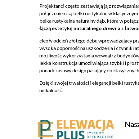
Projektanci często zestawiają ją z rozwiązani
połączeniem są
belki rustykalne
w klasycznym 
belka rustykalna naturalny dąb
, która w połąc
łączą estetykę naturalnego drewna z łatw
ciepły odcień złotego dębu wprowadzający prz
wysoka odporność na uszkodzenia i czynniki a
możliwość wykorzystania wewnątrz budynków 
lekka konstrukcja umożliwiająca szybki i pros
ponadczasowy design pasujący do klasycznych
Dzięki swojej trwałości i elegancji belki rustyk
unikalność.
Nasz