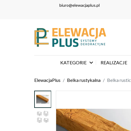
biuro@elewacjaplus.pl

KATEGORIE
REALIZACJE
ElewacjaPlus
Belka rustykalna
Belka rusti