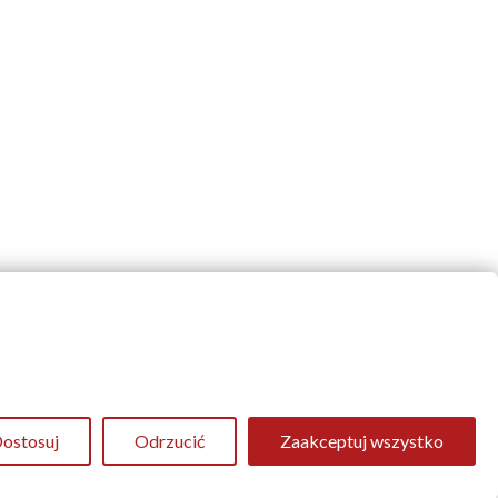
ostosuj
Odrzucić
Zaakceptuj wszystko
Stworzone przez
MGroup