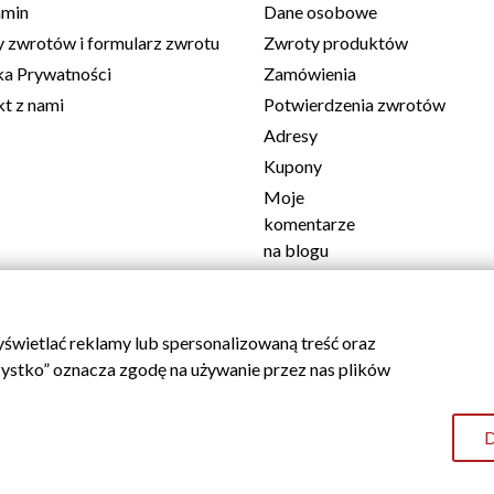
amin
Dane osobowe
 zwrotów i formularz zwrotu
Zwroty produktów
ka Prywatności
Zamówienia
t z nami
Potwierdzenia zwrotów
Adresy
Kupony
Moje
komentarze
na blogu
Informacje
o moim
blogu
świetlać reklamy lub spersonalizowaną treść oraz
Returns & Cancellations
szystko” oznacza zgodę na używanie przez nas plików
D