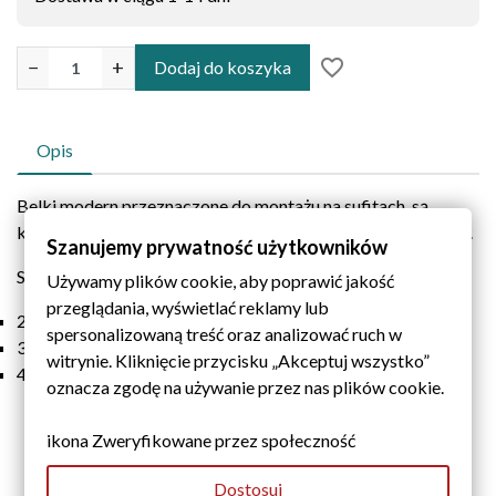
favorite_border
−
+
Dodaj do koszyka
Opis
Belki modern przeznaczone do montażu na sufitach, są
kopiami odpowiedników wykonanych z naturalnego drewna.
Szanujemy prywatność użytkowników
Sprzedawane są w 3 długościach:
Używamy plików cookie, aby poprawić jakość
przeglądania, wyświetlać reklamy lub
2 m zakończona jednostronnie
spersonalizowaną treść oraz analizować ruch w
3 m zakończona jednostronnie lub dwustronnie
witrynie. Kliknięcie przycisku „Akceptuj wszystko”
4 m zakończona dwustronnie
oznacza zgodę na używanie przez nas plików cookie.
ikona Zweryfikowane przez społeczność
Dostosuj