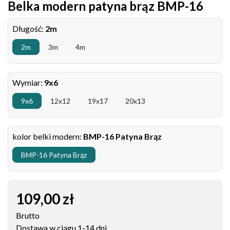
Belka modern patyna brąz BMP-16
Długość:
2m
2m
3m
4m
Wymiar:
9x6
9x6
12x12
19x17
20x13
kolor belki modern:
BMP-16 Patyna Brąz
BMP-16 Patyna Brąz
109,00 zł
Brutto
Dostawa w ciągu 1-14 dni